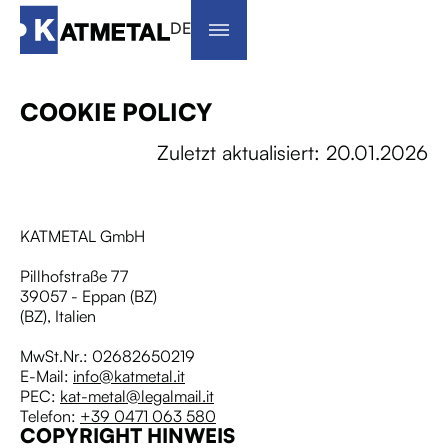
DE
COOKIE POLICY
Zuletzt aktualisiert: 20.01.2026
KATMETAL GmbH
Pillhofstraße 77
39057 - Eppan (BZ)
(BZ), Italien
MwSt.Nr.: 02682650219
E-Mail:
info@katmetal.it
PEC:
kat-metal@legalmail.it
Telefon:
+39 0471 063 580
COPYRIGHT HINWEIS